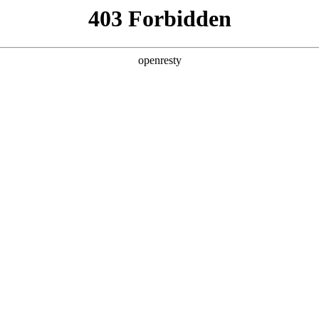
产品及服务
行业解决方案
合作伙伴
投资者关系
大会 ，分享AI+商业地产的场景实践与思考
上海成功举办。大会以“智创未来与卓越同行”为主题，设置技术、品牌、资
流平台。鼎天国际数码携旗下自研的鼎天国际问学平台亮相本次活动，分享A